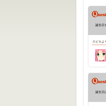
誕生日
スピカよ
誕生日