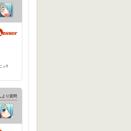
ッ!!
んより質問