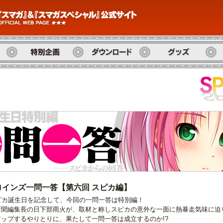
特別企画
ダウンロード
グッズ
開
ロインズ一問一答【第六回 スピカ編】
ピカ誕生日を記念して、今回の一問一答は特別編！
新聞編集長の日下部雨火が、取材と称しスピカの意外な一面に熱暴走気味に迫
ップするやりとりに、果たして一問一答は成立するのか!?