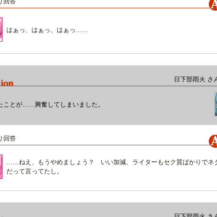
り回答
はぁっ、はぁっ、はぁっ……
日下部雨火 さ
たことが……興奮してしまいました。
り回答
……ねえ、もうやめましょう？ いい加減、ライターもセク質ばかりでネ
だって言ってたし。
日下部雨火 さ