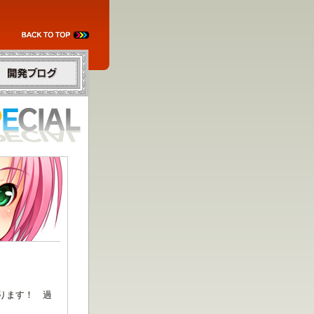
発ブログ
ります！ 過