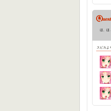
ほ、ほ
スピカよ