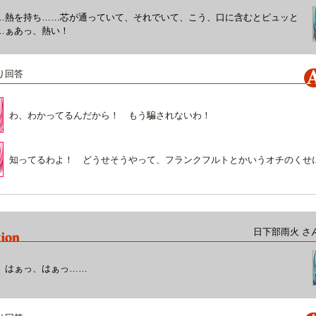
…熱を持ち……芯が通っていて、それでいて、こう、口に含むとピュッと
…ぁあっ、熱い！
り回答
わ、わかってるんだから！ もう騙されないわ！
知ってるわよ！ どうせそうやって、フランクフルトとかいうオチのくせに
日下部雨火 さ
、はぁっ、はぁっ……