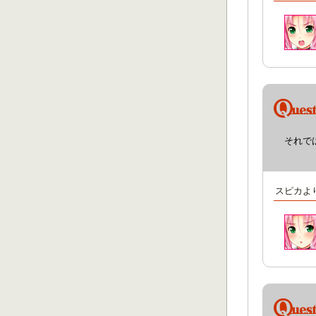
それで
スピカよ