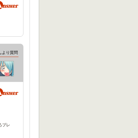
んより質問
ろプレ