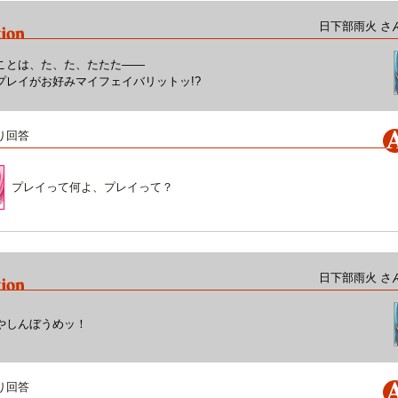
日下部雨火 さ
ことは、た、た、たたた——
プレイがお好みマイフェイバリットッ!?
り回答
プレイって何よ、プレイって？
日下部雨火 さ
やしんぼうめッ！
り回答