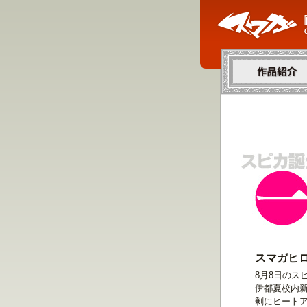
作品紹介
スマガヒ
8月8日のス
伊都夏校内
剰にヒートア