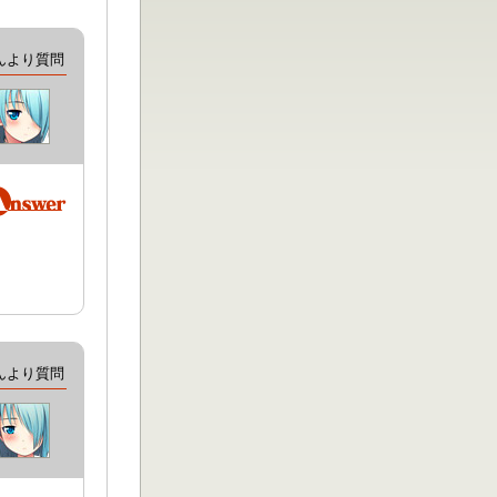
んより質問
んより質問