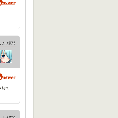
んより質問
タ切れ
んより質問