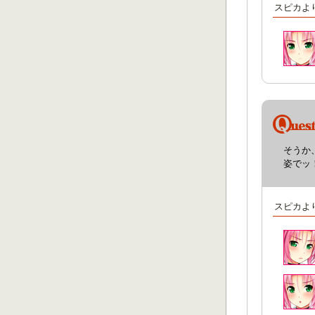
スピカよ
そうか
姿でッ
スピカよ