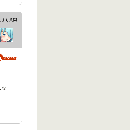
んより質問
りな