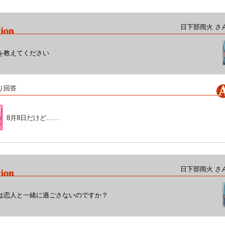
日下部雨火 さ
を教えてください
り回答
8月8日だけど……
日下部雨火 さ
は恋人と一緒に過ごさないのですか？