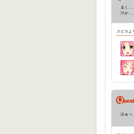
太く…
汁が…
スピカよ
はぁっ