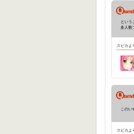
という
多人数
スピカよ
このい
スピカよ